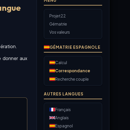
MENU
angue
Projet22
Gématrie
Vos valeurs
ération.
GÉMATRIE ESPAGNOLE
re donner aux
Calcul
Correspondance
Recherche couple
AUTRES LANGUES
Français
Anglais
Espagnol