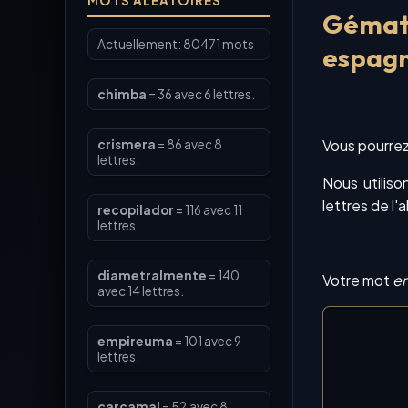
MOTS ALÉATOIRES
Gémat
Actuellement: 80471 mots
espag
chimba
= 36 avec 6 lettres.
Vous pourrez
crismera
= 86 avec 8
lettres.
Nous utiliso
lettres de l'
recopilador
= 116 avec 11
lettres.
diametralmente
= 140
Votre mot
e
avec 14 lettres.
empireuma
= 101 avec 9
lettres.
carcamal
= 52 avec 8