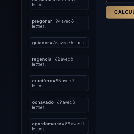
lettres.
pregonar
= 94 avec 8
lettres.
guiador
= 75 avec 7 lettres.
regencia
= 62 avec 8
lettres.
crucifero
= 98 avec 9
lettres.
ochavado
= 69 avec 8
lettres.
agardamarse
= 88 avec 11
lettres.