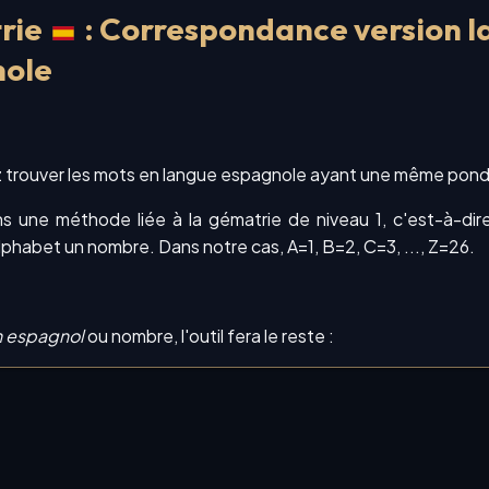
rie
: Correspondance version l
nole
 trouver les mots en langue espagnole ayant une même pond
ns une méthode liée à la gématrie de niveau 1, c'est-à-di
alphabet un nombre. Dans notre cas, A=1, B=2, C=3, ..., Z=26.
n espagnol
ou nombre, l'outil fera le reste :